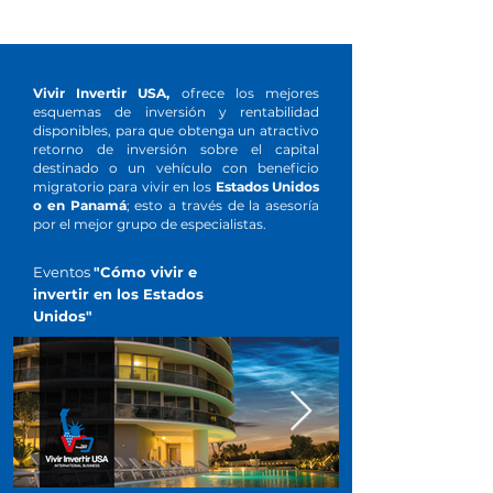
QUIÉNES
SOMOS
Vivir Invertir USA,
ofrece los mejores
esquemas de inversión y rentabilidad
disponibles, para que obtenga un atractivo
retorno de inversión sobre el capital
destinado o un vehículo con beneficio
migratorio para vivir en los
Estados Unidos
o en Panamá
; esto a través de la asesoría
por el mejor grupo de especialistas.
Eventos
"Cómo vivir e
invertir en los Estados
Unidos"